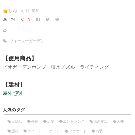
お気に入りに追加
174
0
ウォーターガーデン
【使用商品】
ビオガーデンポンプ、噴水ノズル、ライティング
【建材】
屋外照明
人気のタグ
目隠し
外装
店舗
エントランス
温浴施設
天井
屋根
エバーアートボード
ファサード
内装