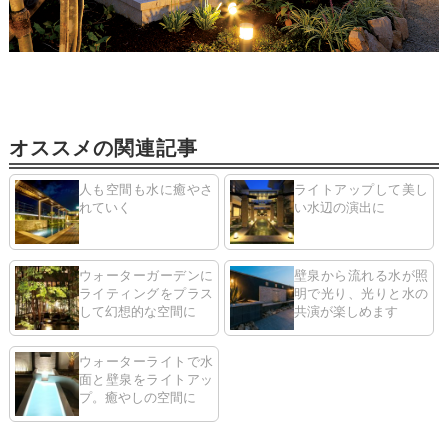
オススメの関連記事
人も空間も水に癒やさ
ライトアップして美し
れていく
い水辺の演出に
ウォーターガーデンに
壁泉から流れる水が照
ライティングをプラス
明で光り、光りと水の
して幻想的な空間に
共演が楽しめます
ウォーターライトで水
面と壁泉をライトアッ
プ。癒やしの空間に