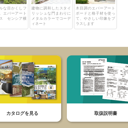
ルな目かくしフ
建物に調和したスタイ
木目調のエバーアート
。エバーアート
リッシュな門まわりに
ボードと格子材を使っ
ス センシア横
メタルカラーでコーデ
て、やさしい印象をプ
ィネート
ラスします
カタログを見る
取扱説明書