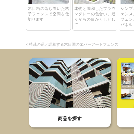
木目柄の落ち着いた格
建物と調和したブラウ
シンプ
子フェンスで空間を仕
ングレーの色合い。通
ェンス
切ります
りからの目かくしとし
フェン
て
パネル
植栽の緑と調和する木目調のエバーアートフェンス
商品を探す