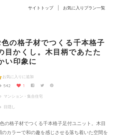
サイトトップ
お気に入りプラン一覧
2色の格子材でつくる千本格子
の目かくし。木目柄であたた
かい印象に
お気に入りに追加
542
1
マンション・集合住宅
目隠し
2色の格子材でつくる千本格子足付ユニット。木目
調のカラーで和の趣を感じさせる落ち着いた空間を