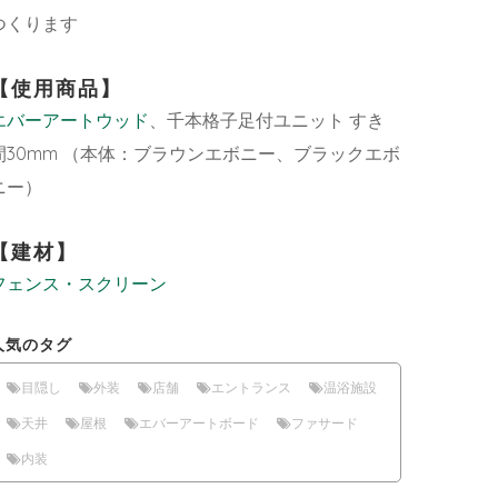
つくります
【使用商品】
エバーアートウッド
、千本格子足付ユニット すき
間30mm （本体：ブラウンエボニー、ブラックエボ
ニー）
【建材】
フェンス・スクリーン
人気のタグ
目隠し
外装
店舗
エントランス
温浴施設
天井
屋根
エバーアートボード
ファサード
内装