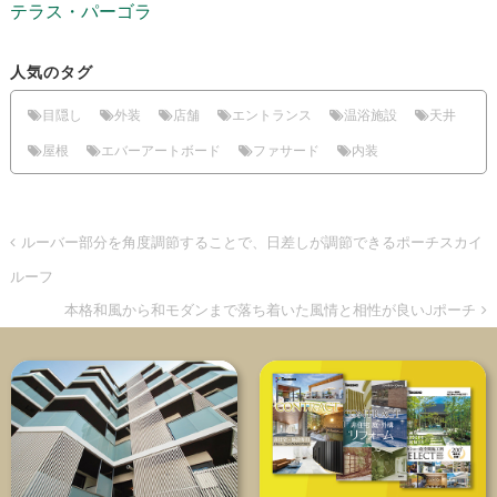
テラス・パーゴラ
人気のタグ
目隠し
外装
店舗
エントランス
温浴施設
天井
屋根
エバーアートボード
ファサード
内装
ルーバー部分を角度調節することで、日差しが調節できるポーチスカイ
ルーフ
本格和風から和モダンまで落ち着いた風情と相性が良いJポーチ