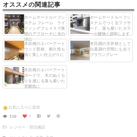
オススメの関連記事
ホームヤードルーフシ
ホームヤードルーフシ
ステム フレーム ライ
ステムでつくるファサ
ティングフェイスで夜
ード。落ち着いたカラ
間のアプローチに光の
ーが建物と調和します
演出
木目柄のエバーアート
木目調の天井材として
ウッド部材。耐久性も
白基調の空間にも合う
強く美しい仕上がりに
ブラウングレー
木目柄のエバーアート
ボードで、木のぬくも
りを感じる落ち着いた
雰囲気に
お気に入りに追加
328
1
レジャー・宿泊施設