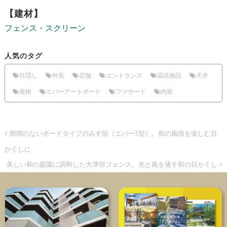
【建材】
フェンス・スクリーン
人気のタグ
目隠し
外装
店舗
エントランス
温浴施設
天井
屋根
エバーアートボード
ファサード
内装
隙間のないボードタイプのみす垣（エバー3型）。和の風情を楽しむ目
かくしに
美しい和の庭園に調和した大津垣フェンス。光と風を通す和の目かくし