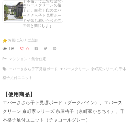
千本格子で上質な空間
エバースクリーンの格
に
子と、白壁下段のエバ
ーささら子下見塀ボー
ドが落ち着いた和の雰
囲気と調和します
お気に入りに追加
115
0
マンション・集合住宅
エバーささら子下見塀ボード
,
エバースクリーン 京町家シリーズ
,
千本
格子足付ユニット
【使用商品】
エバーささら子下見塀ボード（ダークパイン）、エバース
クリーン 京町家シリーズ 糸屋格子（京町家かきちゃ）、千
本格子足付ユニット（チャコールグレー）