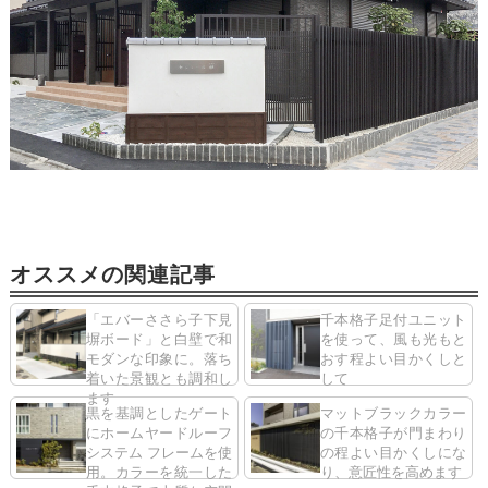
オススメの関連記事
「エバーささら子下見
千本格子足付ユニット
塀ボード」と白壁で和
を使って、風も光もと
モダンな印象に。落ち
おす程よい目かくしと
着いた景観とも調和し
して
ます
黒を基調としたゲート
マットブラックカラー
にホームヤードルーフ
の千本格子が門まわり
システム フレームを使
の程よい目かくしにな
用。カラーを統一した
り、意匠性を高めます