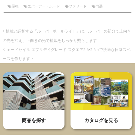
屋根
エバーアートボード
ファサード
内装
植栽と調和する「ルーバーポールライト」は、ルーバーの部分で上向き
の光を抑え、下向きの光で植栽をしっかり照らします
シェードセイル エブリデイグレード スクエア3.6×3.6mで快適な日陰スペ
ースを作ります
商品を探す
カタログを見る