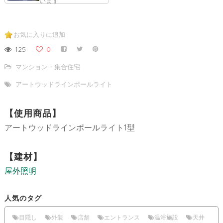
います
お気に入りに追加
125
0
マンション・集合住宅
アートウッドラインポールライト
【使用商品】
アートウッドラインポールライト1型
【建材】
屋外照明
人気のタグ
目隠し
外装
店舗
エントランス
温浴施設
天井