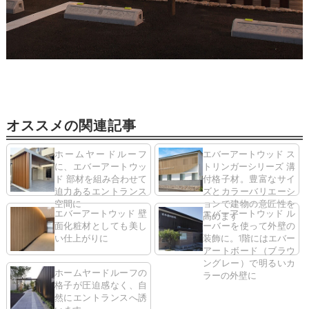
オススメの関連記事
ホームヤードルーフ
エバーアートウッド ス
に、エバーアートウッ
トリンガーシリーズ 溝
ド 部材を組み合わせて
付格子材。豊富なサイ
迫力あるエントランス
ズとカラーバリエーシ
空間に
ョンで建物の意匠性を
エバーアートウッド 壁
エバーアートウッド ル
高めます
面化粧材としても美し
ーバーを使って外壁の
い仕上がりに
装飾に。1階にはエバー
アートボード（ブラウ
ングレー）で明るいカ
ホームヤードルーフの
ラーの外壁に
格子が圧迫感なく、自
然にエントランスへ誘