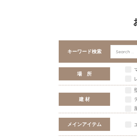
キーワード検索
場 所
建 材
メインアイテム