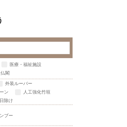
う
医療・福祉施設
社仏閣
外装ルーバー
ーン
人工強化竹垣
日除け
ンブー