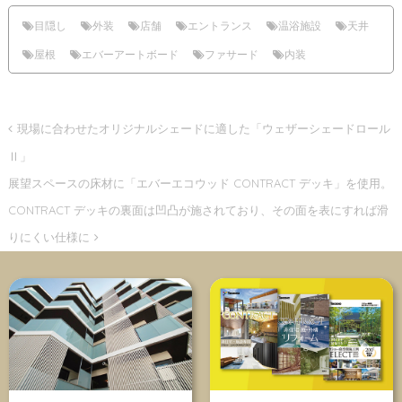
目隠し
外装
店舗
エントランス
温浴施設
天井
屋根
エバーアートボード
ファサード
内装
現場に合わせたオリジナルシェードに適した「ウェザーシェードロール
Ⅱ」
展望スペースの床材に「エバーエコウッド CONTRACT デッキ」を使用。
CONTRACT デッキの裏面は凹凸が施されており、その面を表にすれば滑
りにくい仕様に