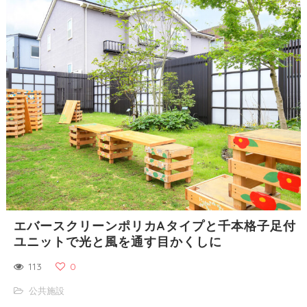
エバースクリーンポリカAタイプと千本格子足付
ユニットで光と風を通す目かくしに
113
0
公共施設