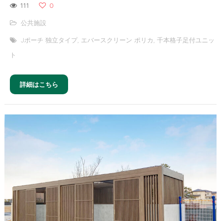
111
0
公共施設
Jポーチ 独立タイプ
,
エバースクリーン ポリカ
,
千本格子足付ユニッ
ト
詳細はこちら