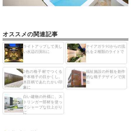
オススメの関連記事
ライトアップして美し
ナイアガラ90からの流
い水辺の演出に
れを２種類のライトで
2色の格子材でつくる
福祉施設の外観を創作
千本格子の目かくし。
的な格子デザインで演
木目柄であたたかい印
出
象に
白い建物の外構に、ス
トリンガー部材を使っ
てシャープな仕上がり
に