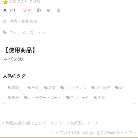
お気に入りに追加
141
0
医療・福祉施設
ウォーターガーデン
【使用商品】
ネバダ60
人気のタグ
目隠し
外装
店舗
エントランス
温浴施設
天井
屋根
エバーアートボード
ファサード
内装
和風の趣を感じるエバースクリーン京町家シリーズ
ナイアガラ90からの流れを２種類のライトで