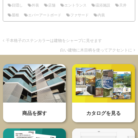
目隠し
外装
店舗
エントランス
温浴施設
天井
屋根
エバーアートボード
ファサード
内装
千本格子のステンカラーは建物をシャープに見せます
白い建物に木目柄を使ってアクセントに
商品を探す
カタログを見る