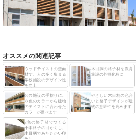
オススメの関連記事
ウッドテイストの壁面
木目調の格子材を教育
材で、人の多く集まる
施設の外観化粧に
学校施設のデザイン性
を向上
公共施設の手摺りに。
やさしい木目柄の色合
８色のカラーから建物
いと格子デザインが建
のテイストに合わせた
物の意匠性を高めます
カラーが選べます
2色の格子材でつくる
千本格子の目かくし。
木目柄であたたかい印
象に